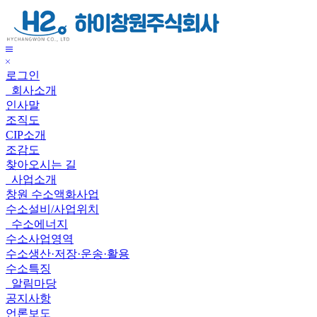
하
이
창
메
원
닫
뉴
주
로그인
기
보
식
회사소개
기
회
인사말
사
조직도
CIP소개
조감도
찾아오시는 길
사업소개
창원 수소액화사업
수소설비/사업위치
수소에너지
수소사업영역
수소생산·저장·운송·활용
수소특징
알림마당
공지사항
언론보도