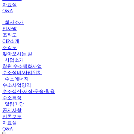
자료실
Q&A
회사소개
전
인사말
체
조직도
CIP소개
메
조감도
뉴
찾아오시는 길
사업소개
창원 수소액화사업
수소설비/사업위치
수소에너지
수소사업영역
수소생산·저장·운송·활용
수소특징
알림마당
공지사항
언론보도
자료실
Q&A