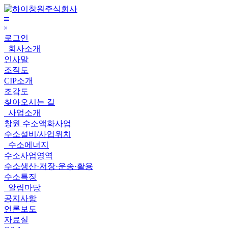
하
메
이
닫
뉴
창
로그인
기
보
원
회사소개
기
주
인사말
식
조직도
회
CIP소개
사
조감도
찾아오시는 길
사업소개
창원 수소액화사업
수소설비/사업위치
수소에너지
수소사업영역
수소생산·저장·운송·활용
수소특징
알림마당
공지사항
언론보도
자료실