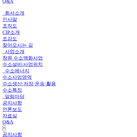
Q&A
회사소개
전
인사말
체
조직도
CIP소개
메
조감도
뉴
찾아오시는 길
사업소개
창원 수소액화사업
수소설비/사업위치
수소에너지
수소사업영역
수소생산·저장·운송·활용
수소특징
알림마당
공지사항
언론보도
자료실
Q&A
close
공지사항