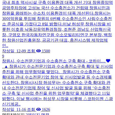
국내 최초 역사시설 구축 이용환경 대폭 개선 기대 창원중앙역
공영주차장에 고성능 국산 수소충전소가 건립돼 창원시민과
창원을 왕래하는 수소차 이용환경이 대폭 개선된다.창원시는
30여억원을 투입해 창원의 6번째 수소충전소인 사림수소충전
소 준공식을 가졌다고 8일 밝혔다.이날 허성무 창원시장을 비
롯한 이호중 낙동강유역환경청장, 조현준 경남도 산업혁신국
장, 구영모 한국자동차연구원 수소모빌리티연구 본부장, 백정
한 창원산업진흥원장, 공공기관 대표, 충전시스템 제작업체
인..
작성일
12-09
조회
1500
9
창원시, 수소전문기업과 수소충전소 구축 확대 - 코하이…
▲ 창원시가 수소전문기업과 수소충전소구축 확대 및 신사업
추진을 위해 업무협약을 맺었다. 창원시가 수소충전소 구축
확대와 관내 수소전문기업 참여 및 신사업발굴 등 수소경제를
선도한다. 창원시(시장 허성무)는 수소충전소 구축 확대와 관
내 수소전문기업체 참여 및 신사업 발굴 등을 위해 ‘수소충전
소 구축 및 신사업 추진을 위한 업무협약’을 체결했다고 11일
밝혔다. 이날 행사에는 허성무 시장을 비롯해 △코하이젠 △광
신기계공..
작성일
11-16
조회
1626
열린
1
페이지
2
페이지
맨끝