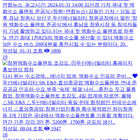
연합뉴스 송고시간: 2024-01-31 14:00 김선경 기자 국내 첫 액
화수소 플랜트 준공식 (창원=연합뉴스) 김동민 기자 = 31일 오
후 경남 창원시 성산구 두산에너빌리티 창원공장에서 열린 '창
원 액화수소 플랜트 준공식'에서 홍남표 창원시장 등 참석자들
이 기념 촬영하고 있다.이는 국내 첫 액화수소 플랜트로 하루
5t, 연간 최대 1천825t의 액화수소를 생산할 수 있다.액화수소
5t은 수소 버스 200대분을 충전시킬 수 있는 분량이다. 20..
작성일
01-31
조회
1806
19
다시 뛰는 수소경제…에너지 업계, 액화수소 인프라 준비…
두산에너빌리티·SK E&S·효성중공업 액화수소플랜트 연내 준
공공급 인프라·수요 부족 ‘숙제’ 해결 나서…충전소 짓고 물류
협업 창원액화수소플랜트 조감도. 4일 업계에 따르면, 올해
△SK E&S △두산에너빌리티·독일 린데 합작법인 린데수소에
너지 △효성중공업·창원산업진흥원 특수목적법인 하이창원
등 3개 기업은 국내에서 액화수소플랜트를 가동할 계획이다.
연간 기준 각각 3만 톤, 5200톤, 1700톤 규모의 생산..
작성일
08-04
조회
1947
18