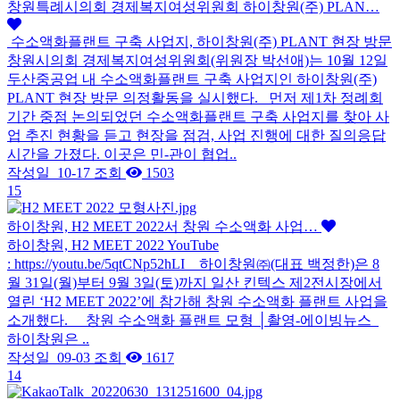
창원특례시의회 경제복지여성위원회 하이창원(주) PLAN…
수소액화플랜트 구축 사업지, 하이창원(주) PLANT 현장 방문
창원시의회 경제복지여성위원회(위원장 박선애)는 10월 12일
두산중공업 내 수소액화플랜트 구축 사업지인 하이창원(주)
PLANT 현장 방문 의정활동을 실시했다. 먼저 제1차 정례회
기간 중점 논의되었던 수소액화플랜트 구축 사업지를 찾아 사
업 추진 현황을 듣고 현장을 점검, 사업 진행에 대한 질의응답
시간을 가졌다. 이곳은 민-관이 협업..
작성일
10-17
조회
1503
15
하이창원, H2 MEET 2022서 창원 수소액화 사업…
하이창원, H2 MEET 2022 YouTube
: https://youtu.be/5qtCNp52hLI 하이창원㈜(대표 백정한)은 8
월 31일(월)부터 9월 3일(토)까지 일산 킨텍스 제2전시장에서
열린 ‘H2 MEET 2022’에 참가해 창원 수소액화 플랜트 사업을
소개했다. 창원 수소액화 플랜트 모형 │촬영-에이빙뉴스
하이창원은 ..
작성일
09-03
조회
1617
14