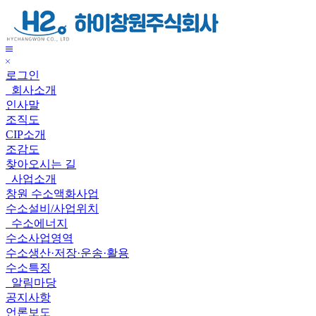
하
이
창
메
원
닫
뉴
주
로그인
기
보
식
회사소개
기
회
인사말
사
조직도
CIP소개
조감도
찾아오시는 길
사업소개
창원 수소액화사업
수소설비/사업위치
수소에너지
수소사업영역
수소생산·저장·운송·활용
수소특징
알림마당
공지사항
언론보도