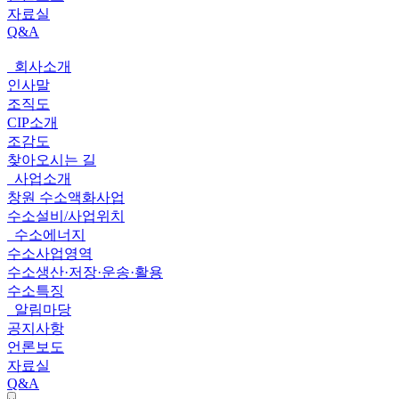
자료실
Q&A
회사소개
전
인사말
체
조직도
CIP소개
메
조감도
뉴
찾아오시는 길
사업소개
창원 수소액화사업
수소설비/사업위치
수소에너지
수소사업영역
수소생산·저장·운송·활용
수소특징
알림마당
공지사항
언론보도
자료실
Q&A