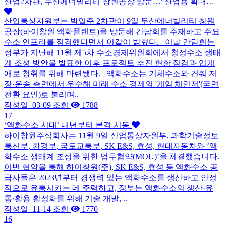
산업2차관, 두산에너빌리티 창원공장 방문…"산업용 확대…
산업통상자원부는 박일준 2차관이 9일 두산에너빌리티 창원
공장(하이창원 액화플랜트)을 방문해 간담회를 주재하고 주요
수소 인프라를 점검했다면서 이같이 밝혔다. 이날 간담회는
정부가 지난해 11월 제5차 수소경제위원회에서 청정수소 생태
계 조성 방안을 발표한 이후 프로젝트 추진 현황 점검과 업계
애로 청취를 위해 마련됐다. 액화수소는 기체수소와 견줘 저
장·운송 측면에서 우수해 미래 수소 경제의 '게임 체인저'(국면
전환 요인)로 불리며..
작성일
03-09
조회
1788
17
‘액화수소 시대’ 내년부터 본격 시동
하이창원주식회사는 11월 9일 산업통상자원부, 과학기술정보
통신부, 환경부, 국토교통부, SK E&S, 효성, 현대자동차와 ‘액
화수소 생태계 조성을 위한 업무협약(MOU)’을 체결했습니다.
이번 협약을 통해 하이창원(주), SK E&S, 효성 등 액화수소 공
급사들은 2023년부터 경쟁력 있는 액화수소를 생산하고 안정
적으로 유통시키는 데 주력하고, 정부는 액화수소의 생산·유
통·활용 활성화를 위해 기술 개발, ..
작성일
11-14
조회
1770
16