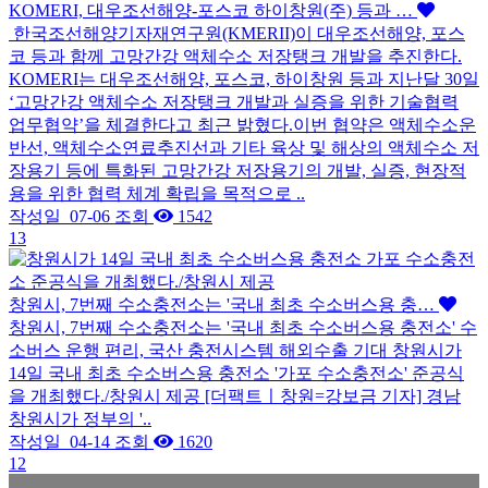
KOMERI, 대우조선해양-포스코 하이창원(주) 등과 …
한국조선해양기자재연구원(KMERII)이 대우조선해양, 포스
코 등과 함께 고망간강 액체수소 저장탱크 개발을 추진한다.
KOMERI는 대우조선해양, 포스코, 하이창원 등과 지난달 30일
‘고망간강 액체수소 저장탱크 개발과 실증을 위한 기술협력
업무협약’을 체결한다고 최근 밝혔다.이번 협약은 액체수소운
반선, 액체수소연료추진선과 기타 육상 및 해상의 액체수소 저
장용기 등에 특화된 고망간강 저장용기의 개발, 실증, 현장적
용을 위한 협력 체계 확립을 목적으로 ..
작성일
07-06
조회
1542
13
창원시, 7번째 수소충전소는 '국내 최초 수소버스용 충…
창원시, 7번째 수소충전소는 '국내 최초 수소버스용 충전소' 수
소버스 운행 편리, 국산 충전시스템 해외수출 기대 창원시가
14일 국내 최초 수소버스용 충전소 '가포 수소충전소' 준공식
을 개최했다./창원시 제공 [더팩트ㅣ창원=강보금 기자] 경남
창원시가 정부의 '..
작성일
04-14
조회
1620
12