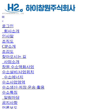
하
이
창
메
원
닫
뉴
주
로그인
기
보
식
회사소개
기
회
인사말
사
조직도
CIP소개
조감도
찾아오시는 길
사업소개
창원 수소액화사업
수소설비/사업위치
수소에너지
수소사업영역
수소생산·저장·운송·활용
수소특징
알림마당
공지사항
언론보도