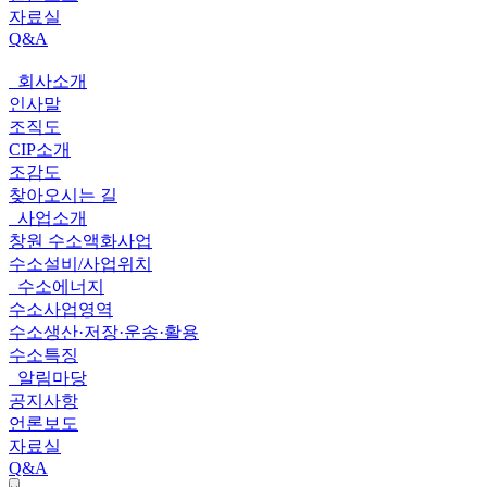
자료실
Q&A
회사소개
전
인사말
체
조직도
CIP소개
메
조감도
뉴
찾아오시는 길
사업소개
창원 수소액화사업
수소설비/사업위치
수소에너지
수소사업영역
수소생산·저장·운송·활용
수소특징
알림마당
공지사항
언론보도
자료실
Q&A